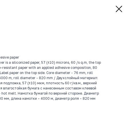
esive paper
r is a siliconized paper, 57 (±10) microns, 60 /s q.m, the top
re-resistant paper with an applied adhesive composition, 80
Label paper on the top side. Core diameter - 76 mm, roll
 4000 m, roll diameter - 820 mm / Двухслойный материал:
 подложка, 57 (±10) мкм, плотность 60 г/кв.м., верхний
ая влагостойкая бумага с нанесенным составом клеевой
– hot melt. Намотка бумагой по верхней стороне. Диаметр
080 мм, длина намотки – 4000 м, диаметр роля – 820 мм