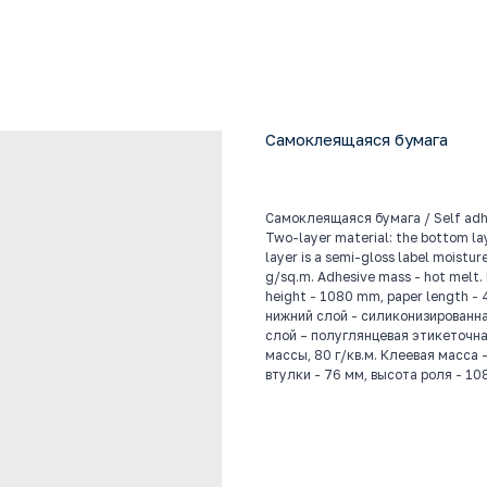
Самоклеящаяся бумага
Самоклеящаяся бумага / Self adh
Two-layer material: the bottom laye
layer is a semi-gloss label moistu
g/sq.m. Adhesive mass - hot melt. 
height - 1080 mm, paper length -
нижний слой - силиконизированная
слой – полуглянцевая этикеточн
массы, 80 г/кв.м. Клеевая масса 
втулки - 76 мм, высота роля - 1