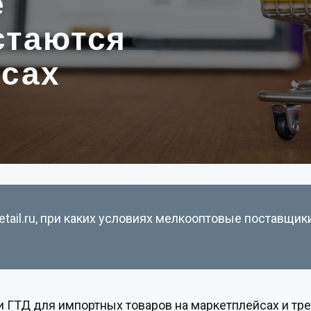
е
стаются
йсах
ail.ru, при каких условиях мелкооптовые поставщики
 ГТД для импортных товаров на маркетплейсах и т