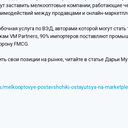
ут заставить мелкооптовые компании, работающие чере
заимодействий между продавцами и онлайн-маркетпл
обочная услуга по ВЭД, авторами которой могут стат
нкам VM Partners, 90% импортеров поставляют пром
торону FMCG.
ь свои позиции на рынке, читайте в статье Дарьи Муш
ses/melkooptovye-postavshchiki-ostayutsya-na-marketpl