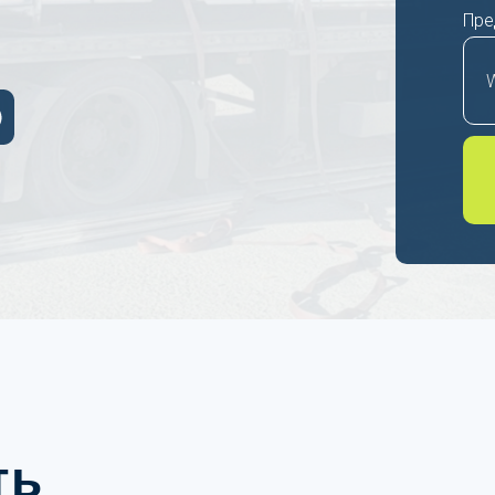
Пре
ть