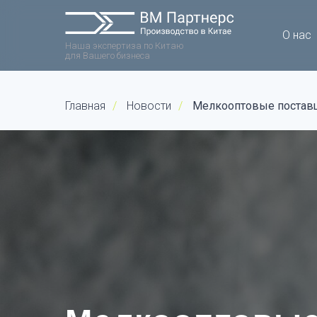
О нас
Наша экспертиза по Китаю
для Вашего бизнеса
Главная
/
Новости
/
Мелкооптовые поставщ