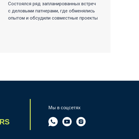
М
Состоялся ряд запланированных встреч
с деловыми патнерами, где обменялись
Ру
опытом и обсудили совместные проекты
ау
в 
о 
дл
Мы в соцсетях
RS