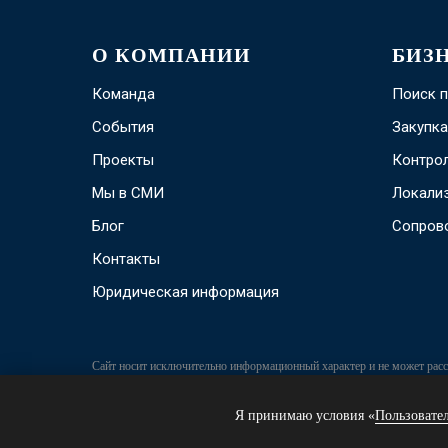
О КОМПАНИИ
БИЗ
Команда
Поиск 
События
Закупка
Проекты
Контрол
Мы в СМИ
Локали
Блог
Сопров
Контакты
Юридическая информация
Сайт носит исключительно информационный характер и не может расс
положениям Статьи 437 Гражданского Кодекса Российской Федерации. 
фото и видео материалов) без письменного разрешения администрации
Я принимаю условия «
Пользовате