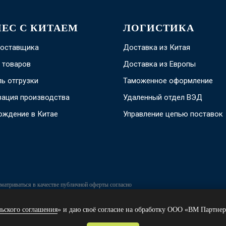
НЕС С КИТАЕМ
ЛОГИСТИКА
поставщика
Доставка из Китая
 товаров
Доставка из Европы
ь отгрузки
Таможенное оформление
зация производства
Удаленный отдел ВЭД
ождение в Китае
Управление цепью поставок
матриваться в качестве публичной оферты согласно
Публикация информации с сайта vm. partners (в том числе,
 запрещена.
льского соглашения
» и даю своё согласие на обработку ООО «ВМ Партнер