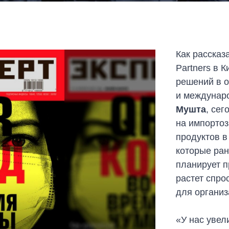
Как рассказ
Partners в 
решений в о
и междунар
Мушта
, се
на импорто
продуктов в
которые ран
планирует п
растет спро
для организ
«У нас увел