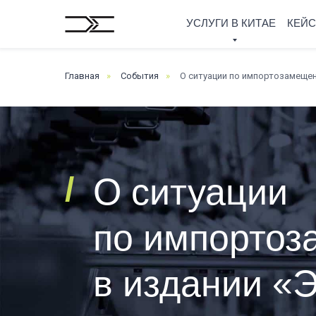
УСЛУГИ В КИТАЕ
КЕЙ
Главная
»
События
»
О ситуации по импортозамещен
/
О ситуации
по импортоз
в издании «