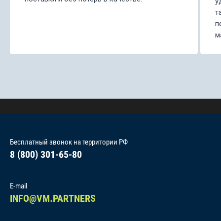
у
т
п
м
Бесплатный звонок на территории РФ
8 (800) 301-65-80
E-mail
INFO@VM.PARTNERS