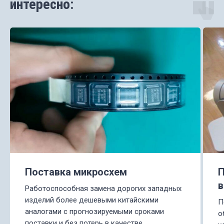
интересно:
Поставка микросхем
П
в
Работоспособная замена дорогих западных
изделий более дешевыми китайскими
П
аналогами с прогнозируемыми сроками
о
поставки и без потерь в качестве.