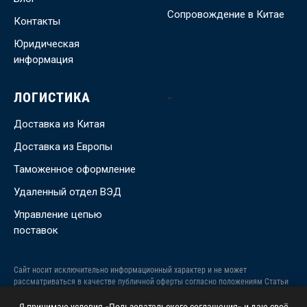
Сопровождение в Китае
Контакты
Юридическая
информация
ЛОГИСТИКА
-
Доставка из Китая
Доставка из Европы
Таможенное оформление
Удаленный отдел ВЭД
Управление цепью
поставок
Сайт носит исключительно информационный характер и не может
рассматриваться в качестве публичной оферты согласно положениям Статьи
437 Гражданского Кодекса Российской Федерации. Публикация информации
с сайта vm. partners (в том числе, фото и видео материалов) без письменного