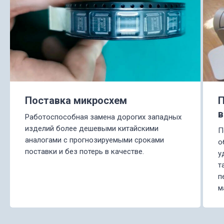
Поставка микросхем
П
в
Работоспособная замена дорогих западных
изделий более дешевыми китайскими
П
аналогами с прогнозируемыми сроками
о
поставки и без потерь в качестве.
у
т
п
м