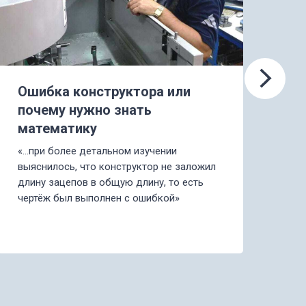
Ошибка конструктора или
До
почему нужно знать
к 
математику
«.
пр
«…при более детальном изучении
бо
выяснилось, что конструктор не заложил
ре
длину зацепов в общую длину, то есть
чертёж был выполнен с ошибкой»