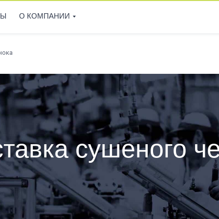
СЫ
О КОМПАНИИ
нока
ставка сушеного ч